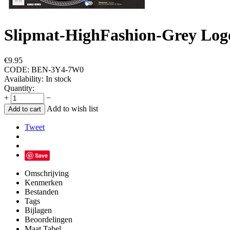
Slipmat-HighFashion-Grey Logo
€
9.95
CODE:
BEN-3Y4-7W0
Availability:
In stock
Quantity:
+
−
Add to wish list
Add to cart
Tweet
Save
Omschrijving
Kenmerken
Bestanden
Tags
Bijlagen
Beoordelingen
Maat Tabel