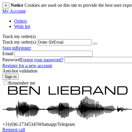
Notice
Cookies are used on this site to provide the best user expe
×
My Account
Orders
Wish list
Track my order(s)
Track my order(s)
Sign in
Register
Email
Password
Forgot your password?
Register for a new account
Anti-bot validation
Sign in
Remember me
+31(0)6
-27345345
Whatsapp/Telegram
Request call