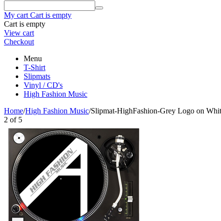
My cart
Cart is empty
Cart is empty
View cart
Checkout
Menu
T-Shirt
Slipmats
Vinyl / CD's
High Fashion Music
Home
/
High Fashion Music
/
Slipmat-HighFashion-Grey Logo on Whit
2
of
5