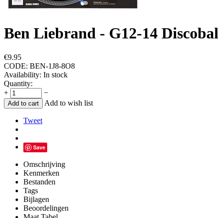
Ben Liebrand - G12-14 Discobal
€
9.95
CODE:
BEN-1J8-8O8
Availability:
In stock
Quantity:
+
−
Add to wish list
Add to cart
Tweet
Save
Omschrijving
Kenmerken
Bestanden
Tags
Bijlagen
Beoordelingen
Maat Tabel