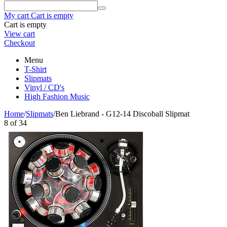
My cart
Cart is empty
Cart is empty
View cart
Checkout
Menu
T-Shirt
Slipmats
Vinyl / CD's
High Fashion Music
Home
/
Slipmats
/
Ben Liebrand - G12-14 Discoball Slipmat
8
of
34