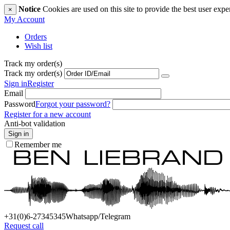
Notice
Cookies are used on this site to provide the best user expe
×
My Account
Orders
Wish list
Track my order(s)
Track my order(s)
Sign in
Register
Email
Password
Forgot your password?
Register for a new account
Anti-bot validation
Sign in
Remember me
+31(0)6
-27345345
Whatsapp/Telegram
Request call