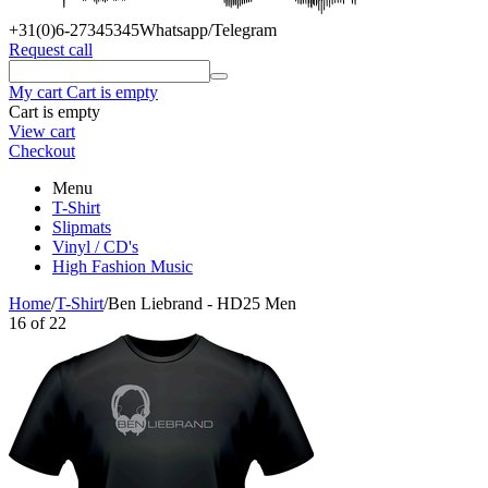
+31(0)6
-27345345
Whatsapp/Telegram
Request call
My cart
Cart is empty
Cart is empty
View cart
Checkout
Menu
T-Shirt
Slipmats
Vinyl / CD's
High Fashion Music
Home
/
T-Shirt
/
Ben Liebrand - HD25 Men
16
of
22